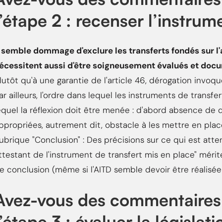
l’étape 2 : recenser l’instrume
l semble dommage d'exclure les transferts fondés sur l'
écessitent aussi d'être soigneusement évalués et doc
lutôt qu'à une garantie de l'article 46, dérogation invoq
ar ailleurs, l'ordre dans lequel les instruments de transfe
equel la réflexion doit être menée : d'abord absence de 
ppropriées, autrement dit, obstacle à les mettre en place
ubrique "Conclusion" : Des précisions sur ce qui est a
ttestant de l'instrument de transfert mis en place" mérit
e conclusion (même si l'AITD semble devoir être réalisée 
Avez-vous des commentaires 
l’étape 3 : évaluer la législat